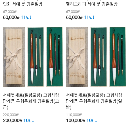
민화 서예 붓 경춘필방
캘리그라피 서예 붓 경춘필방
67,000
₩
67,000
₩
60,000
11
60,000
11
₩
%
₩
%
서예붓세트(필함포함) 고향사랑
서예붓세트(필함포함) 고향사랑
답례품 무형문화재 경춘필방(고
답례품 무형문화재 경춘필방(일
급)
반)
220,000
₩
110,000
₩
200,000
10
100,000
10
₩
%
₩
%