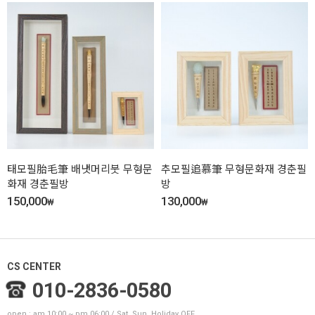
태모필胎毛筆 배냇머리붓 무형문
추모필追慕筆 무형문화재 경춘필
화재 경춘필방
방
150,000
130,000
₩
₩
CS CENTER
010-2836-0580
open : am 10:00 ~ pm 06:00 / Sat, Sun, Holiday OFF